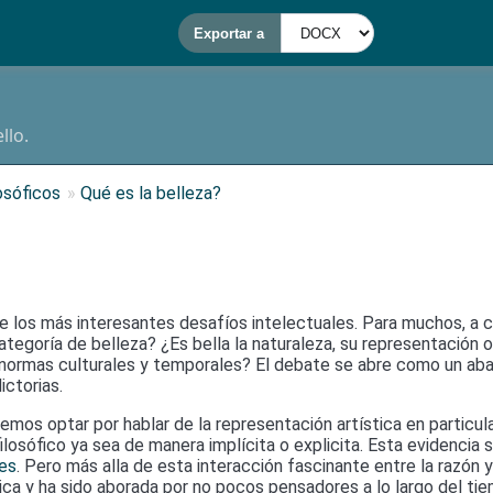
llo.
osóficos
»
Qué es la belleza?
de los más interesantes desafíos intelectuales. Para muchos, a 
categoría de belleza? ¿Es bella la naturaleza, su representación
 normas culturales y temporales? El debate se abre como un aban
ctorias.
os optar por hablar de la representación artística en particular
losófico ya sea de manera implícita o explicita. Esta evidencia se
nes
. Pero más alla de esta interacción fascinante entre la razón y 
ca y ha sido aborada por no pocos pensadores a lo largo del ti