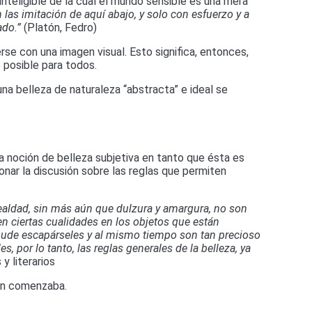
ninteligible de la cual el mundo sensible es una mera
 las imitación de aquí abajo, y solo con esfuerzo y a
ado.”
(Platón, Fedro)
rse con una imagen visual. Esto significa, entonces,
o posible para todos.
una belleza de naturaleza “abstracta” e ideal se
la noción de belleza subjetiva en tanto que ésta es
onar la discusión sobre las reglas que permiten
 fealdad, sin más aún que dulzura y amargura, no son
en ciertas cualidades en los objetos que están
 pude escapárseles y al mismo tiempo son tan precioso
, por lo tanto, las reglas generales de la belleza, ya
y literarios
ién comenzaba.