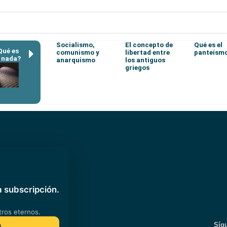
Socialismo,
El concepto de
Qué es el
Qué es
comunismo y
libertad entre
panteísm
a nada?
anarquismo
los antiguos
griegos
Síg