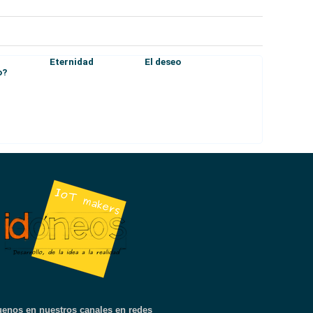
Eternidad
El deseo
o?
uenos en nuestros canales en redes