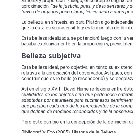
armonía y proporción. Y luego, el concepto original de 
aproximación:
“de la justicia, pues, y de la sensatez 
través de órganos poco claros, les es dado a unos poc
La belleza, en síntesis, es para Platón algo independi
que la ésta es suprasensible y está más allá de lo int
Esta belleza idealizada, se potenciará luego con la ve
basaba exclusivamente en la proporción y, previsible
Belleza subjetiva
Esta belleza ideal, pero objetiva, en tanto su existe
relativa a la apreciación del observador. Así pues, co
construir qué es lo bello (o reconocerlo) y se desplaz
Así en el siglo XVIII, David Hume reflexiona entre é
cualidades de los objetos sino que pertenecen enteram
adaptadas por naturaleza para sucitar esos sentimient
que perciben cada uno de los ingredientes de la composi
que deriban de modelos reconocidos y de la observaci
Pero este cambio en la concepción de la definición de
Bibliografía: Eco (2005), Historia de la Belleza