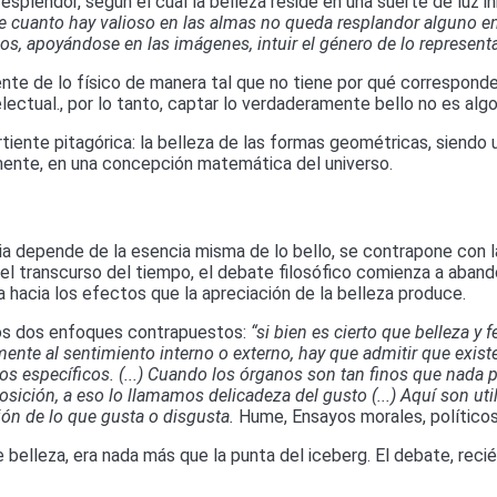
esplendor, según el cual la belleza reside en una suerte de luz i
y de cuanto hay valioso en las almas no queda resplandor alguno en
os, apoyándose en las imágenes, intuir el género de lo represent
ente de lo físico de manera tal que no tiene por qué corresponde
electual., por lo tanto, captar lo verdaderamente bello no es alg
rtiente pitagórica: la belleza de las formas geométricas, siendo 
mente, en una concepción matemática del universo.
ncia depende de la esencia misma de lo bello, se contrapone con 
n el transcurso del tiempo, el debate filosófico comienza a aband
a hacia los efectos que la apreciación de la belleza produce.
stos dos enfoques contrapuestos:
“si bien es cierto que belleza y
ente al sentimiento interno o externo, hay que admitir que exist
os específicos. (...) Cuando los órganos son tan finos que nada
ción, a eso lo llamamos delicadeza del gusto (...) Aquí son utiles
ón de lo que gusta o disgusta.
Hume, Ensayos morales, políticos 
 belleza, era nada más que la punta del iceberg. El debate, rec